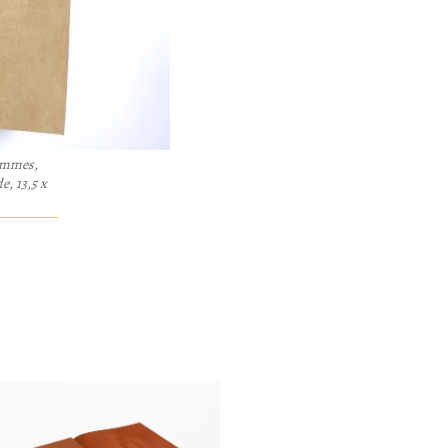
ommes
,
e, 13,5 x