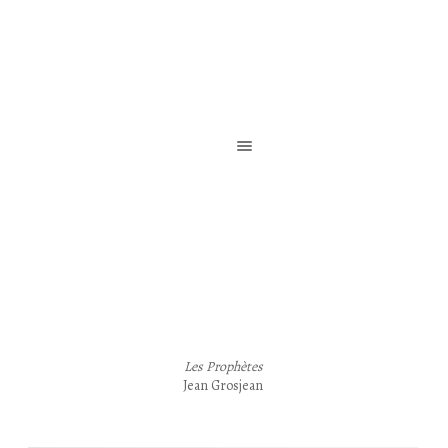
Reliure de création / Reliure d’art / Reliure contemporaine
Les Prophètes
Jean Grosjean