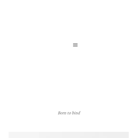
Reliure de création / Reliure d’art / Reliure contemporaine
Born to bind