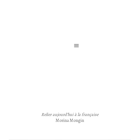
Reliure de création / Reliure d’art / Reliure contemporaine
Relier aujourd’hui à la française
Morina Mongin