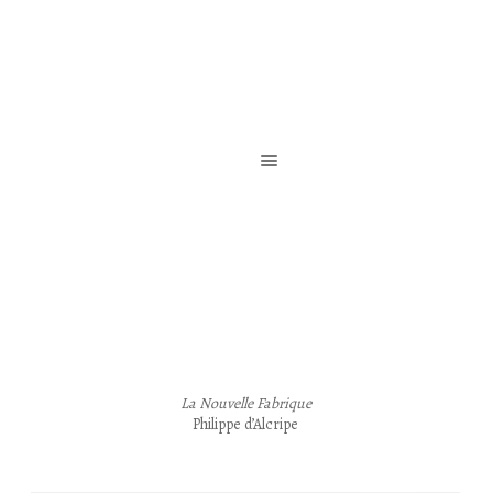
Reliure de création / Reliure d’art / Reliure contemporaine
La Nouvelle Fabrique
Philippe d’Alcripe