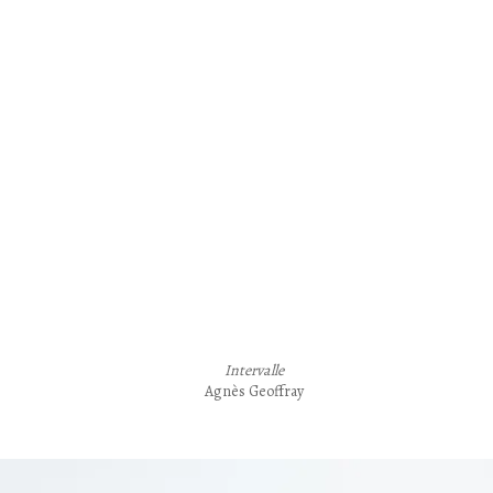
Reliure de création / Reliure d’art / Reliure contemporaine
Intervalle
Agnès Geoffray