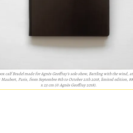
box calf Bradel made for Agnès Geoffray’s solo show, Battling with the wind, at
 Maubert, Paris, from Septembre 8th to October 21th 2018, limited edition, 88
x 25 cm (© Agnès Geoffray 2018).