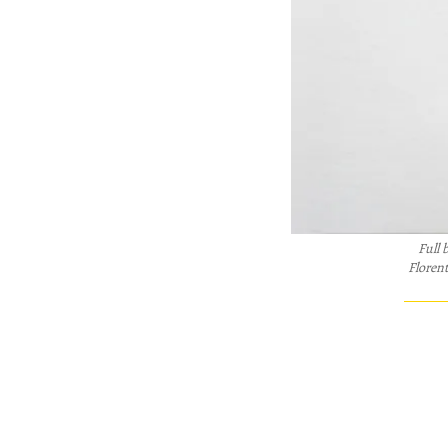
Full 
Florent