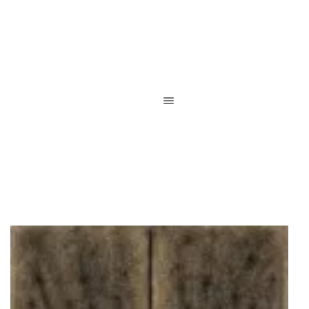
Reliure de création / Reliure d’art / Reliure contemporaine