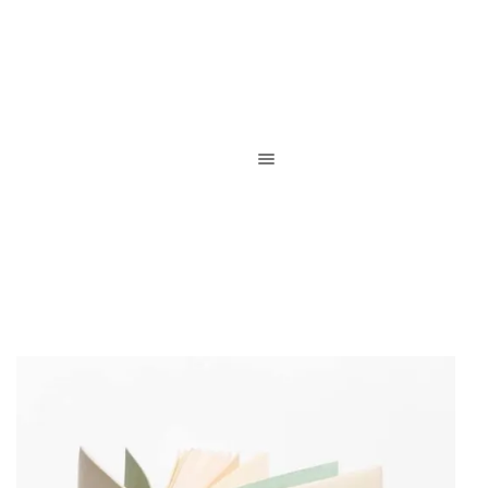
Reliure de création / Reliure d’art / Reliure contemporaine