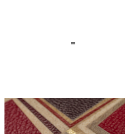
Reliure de création / Reliure d’art / Reliure contemporaine