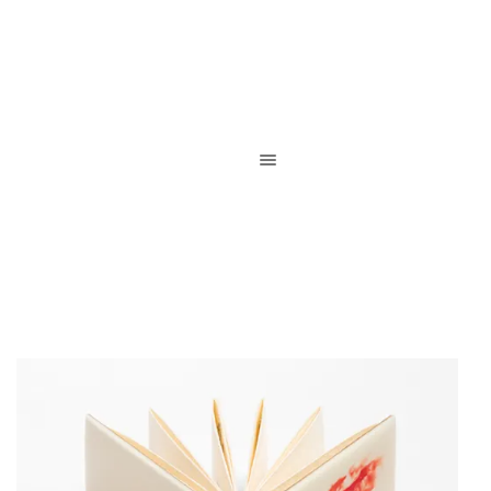
Reliure de création / Reliure d’art / Reliure contemporaine