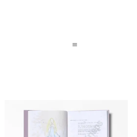
Reliure de création / Reliure d’art / Reliure contemporaine