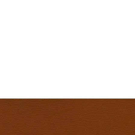
Reliure de création / Reliure d’art / Reliure contemporaine