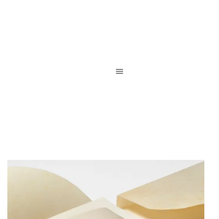
Reliure de création / Reliure d’art / Reliure contemporaine