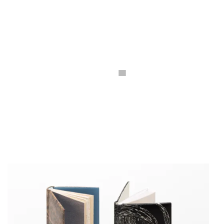
Reliure de création / Reliure d’art / Reliure contemporaine