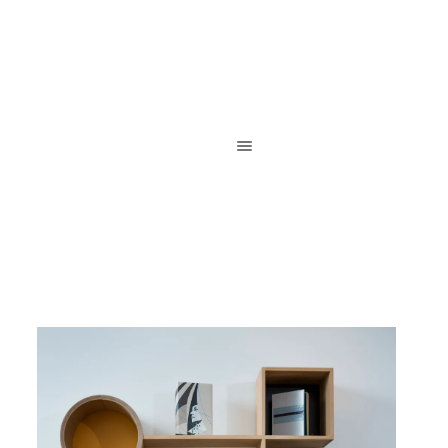
Reliure de création / Reliure d’art / Reliure contemporaine