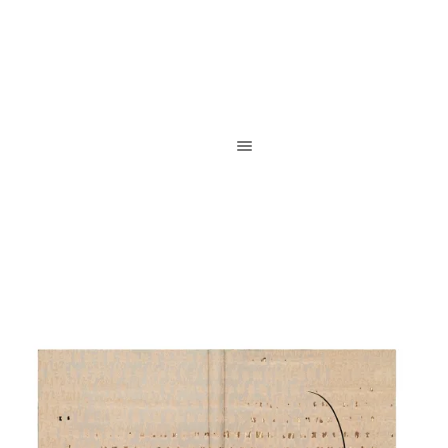
Reliure de création / Reliure d’art / Reliure contemporaine