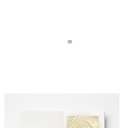
Reliure de création / Reliure d’art / Reliure contemporaine